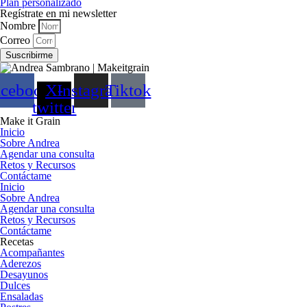
Plan personalizado
Regístrate en mi newsletter
Nombre
Correo
Suscribirme
acebook
X-
Instagram
Tiktok
twitter
Make it Grain
Inicio
Sobre Andrea
Agendar una consulta
Retos y Recursos
Contáctame
Inicio
Sobre Andrea
Agendar una consulta
Retos y Recursos
Contáctame
Recetas
Acompañantes
Aderezos
Desayunos
Dulces
Ensaladas