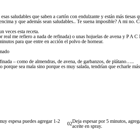
esas saludables que saben a cartón con endulzante y están más tiesas
encima y que además sean saludables.. Te suena imposible? A mi no. Co
n veces esta receta.
por real me refiero a nada de refinada) o unas hojuelas de avena y P A C
nutos para que entre en acción el polvo de hornear.
emado
refinada – como de almendras, de avena, de garbanzos, de plátano…..
no porque sea mala sino porque es muy salada, tendrían que echarle más 
 muy espesa puedes agregar 1-2
Deja espesar por 5 minutos, agrega
02
aceite en spray.