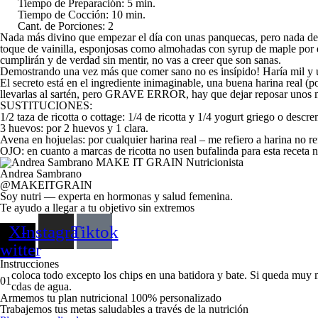
Tiempo de Preparación: 5 min.
Tiempo de Cocción: 10 min.
Cant. de Porciones: 2
Nada más divino que empezar el día con unas panquecas, pero nada de 
toque de vainilla, esponjosas como almohadas con syrup de maple por 
cumplirán y de verdad sin mentir, no vas a creer que son sanas.
Demostrando una vez más que comer sano no es insípido! Haría mil y u
El secreto está en el ingrediente inimaginable, una buena harina real (
llevarlas al sartén, pero GRAVE ERROR, hay que dejar reposar unos mi
SUSTITUCIONES:
1/2 taza de ricotta o cottage:
1/4 de ricotta y 1/4 yogurt griego o descr
3 huevos:
por 2 huevos y 1 clara.
Avena en hojuelas: por cualquier harina real – me refiero a harina no 
OJO:
en cuanto a marcas de ricotta no usen bufalinda para esta receta 
Andrea Sambrano
@MAKEITGRAIN
Soy nutri — experta en hormonas y salud femenina.
Te ayudo a llegar a tu objetivo sin extremos
X-
Instagram
Tiktok
twitter
Instrucciones
coloca todo excepto los chips en una batidora y bate. Si queda muy
01
cdas de agua.
Armemos tu plan nutricional 100% personalizado
Trabajemos tus metas saludables a través de la nutrición