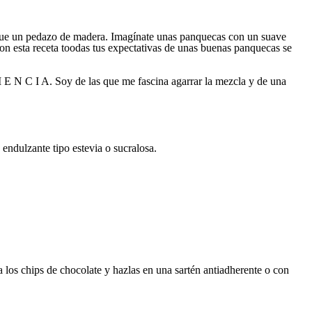
 que un pedazo de madera. Imagínate unas panquecas con un suave
n esta receta toodas tus expectativas de unas buenas panquecas se
 I E N C I A. Soy de las que me fascina agarrar la mezcla y de una
endulzante tipo estevia o sucralosa.
 los chips de chocolate y hazlas en una sartén antiadherente o con